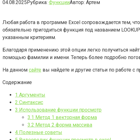
04.08.2025
Рубрика:
Функции
Автор:
Артем
Любая работа в программе Excel сопровождается тем, чт
обязательно пригодиться функция под названием LOOKU
указанным критериям.
Благодаря применению этой опции легко получиться найти
помощью фамилии и имени. Теперь более подробно погов
На данном
сайте
вы найдете и другие статьи по работе с п
Содержание
1
Аргументы
2
Синтаксис
3
Использование функции просмотр
3.1
Метод 1 векторная форма
3.2
Метод 2 форма массива
4
Полезные советы
5
Видеоролик функции просмотр в excel