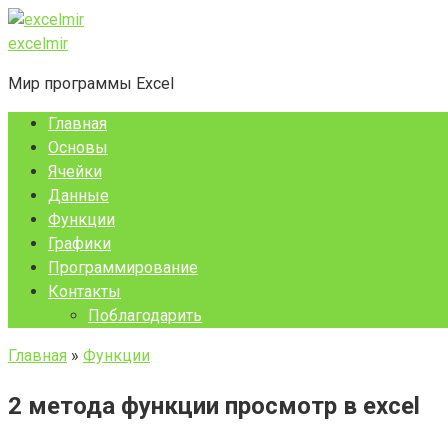
Перейти
к
excelmir
контенту
Мир программы Excel
Главная
Основы
Ячейки
Данные
Функции
Графики
Программирование
Контакты
Поблагодарить
Главная
»
Функции
2 метода функции просмотр в excel