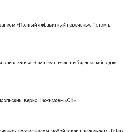
азванием «Полный алфавитный перечень». Потом в
использоваться. В нашем случае выбираем набор для
прописаны верно. Нажимаем «ОК».
начение» прописываем любой товар и нажимаем «Enter».