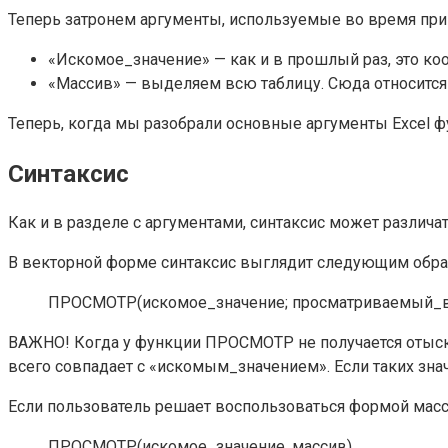
Теперь затронем аргументы, используемые во время пр
«Искомое_значение» — как и в прошлый раз, это коо
«Массив» — выделяем всю таблицу. Сюда относится 
Теперь, когда мы разобрали основные аргументы Excel ф
Синтаксис
Как и в разделе с аргументами, синтаксис может различат
В векторной форме синтаксис выглядит следующим обра
ПРОСМОТР(искомое_значение; просматриваемый_век
ВАЖНО! Когда у функции ПРОСМОТР не получается отыска
всего совпадает с «искомым_значением». Если таких зна
Если пользователь решает воспользоваться формой масси
ПРОСМОТР(искомое_значение, массив)