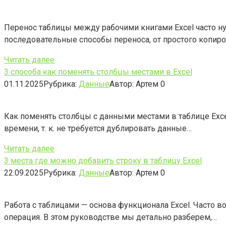
Перенос таблицы между рабочими книгами Excel часто н
последовательные способы переноса, от простого копир
Читать далее
3 способа как поменять столбцы местами в Excel
01.11.2025
Рубрика:
Данные
Автор:
Артем
0
Как поменять столбцы с данными местами в таблице Exc
времени, т. к. не требуется дублировать данные…
Читать далее
3 места где можно добавить строку в таблицу Excel
22.09.2025
Рубрика:
Данные
Автор:
Артем
0
Работа с таблицами — основа функционала Excel. Часто в
операция. В этом руководстве мы детально разберем,…