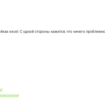
йках excel. С одной стороны кажется, что ничего проблемно
у
el
горизонтали