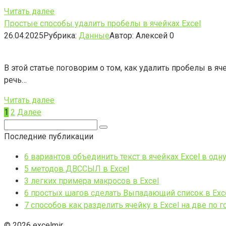
Читать далее
Простые способы удалить пробелы в ячейках Excel
26.04.2025
Рубрика:
Данные
Автор:
Алексей
0
В этой статье поговорим о том, как удалить пробелы в яче
речь…
Читать далее
Пагинация
1
2
Далее
записей
Поиск:
Последние публикации
6 вариантов объединить текст в ячейках Excel в одн
5 методов ДВССЫЛ в Excel
3 легких примера макросов в Excel
6 простых шагов сделать Выпадающий список в Exc
7 способов как разделить ячейку в Excel на две по 
© 2026 excelmir