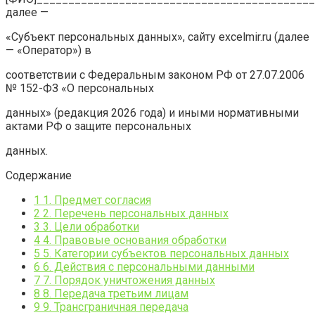
далее —
«Субъект персональных данных», сайту excelmir.ru (далее
— «Оператор») в
соответствии с Федеральным законом РФ от 27.07.2006
№ 152-ФЗ «О персональных
данных» (редакция 2026 года) и иными нормативными
актами РФ о защите персональных
данных.
Содержание
1
1. Предмет согласия
2
2. Перечень персональных данных
3
3. Цели обработки
4
4. Правовые основания обработки
5
5. Категории субъектов персональных данных
6
6. Действия с персональными данными
7
7. Порядок уничтожения данных
8
8. Передача третьим лицам
9
9. Трансграничная передача