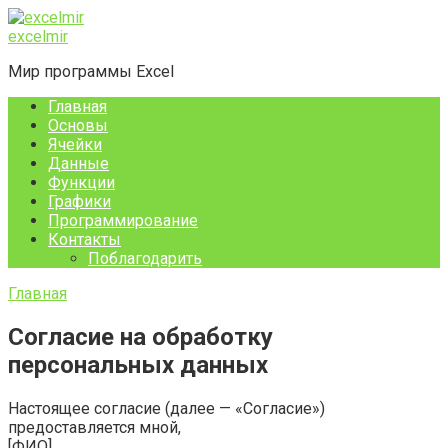
Перейти
к
excelmir
контенту
Мир программы Excel
Главная
Основы
Ячейки
Данные
Функции
Графики
Программирование
Контакты
Поблагодарить
Главная
Согласие на обработку
персональных данных
Настоящее согласие (далее — «Согласие»)
предоставляется мной,
[ФИО]____________________________________________