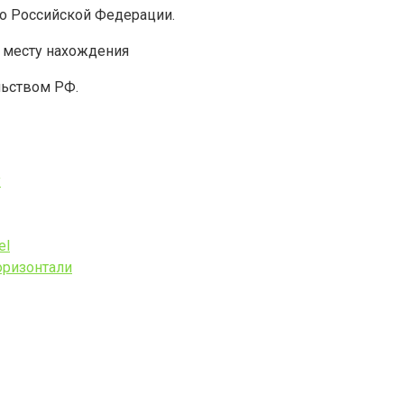
о Российской Федерации.
 месту нахождения
льством РФ.
у
el
горизонтали