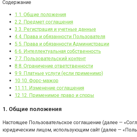
Содержание
1
1. Общие положения
2
2. Предмет соглашения
3
3. Регистрация и учетные данные
4
4. Права и обязанности Пользователя
5
5. Права и обязанности Администрации
6
6. Интеллектуальная собственность
7
7. Пользовательский контент
8
8. Ограничение ответственности
9
9. Платные услуги (если применимо)
10
10. Форс-мажор
11
11. Изменение соглашения
12
12. Применимое право и споры
1. Общие положения
Настоящее Пользовательское соглашение (далее — «Согла
юридическим лицом, использующим сайт (далее — «Польз