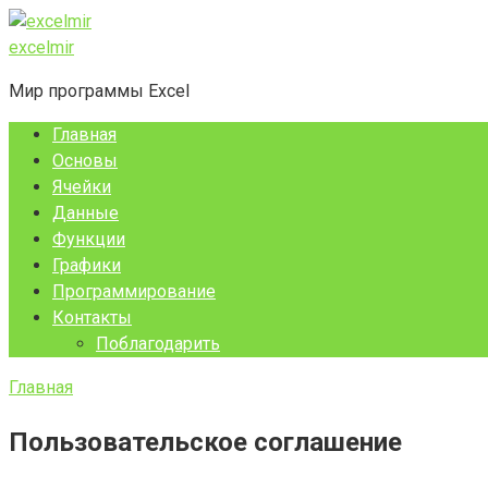
Перейти
к
excelmir
контенту
Мир программы Excel
Главная
Основы
Ячейки
Данные
Функции
Графики
Программирование
Контакты
Поблагодарить
Главная
Пользовательское соглашение